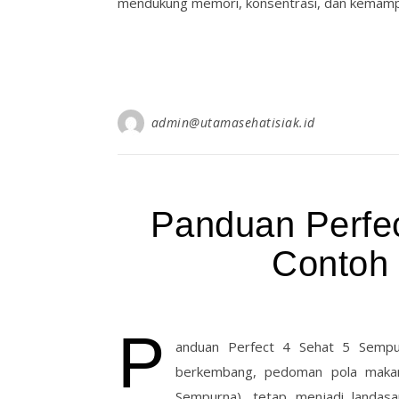
mendukung memori, konsentrasi, dan kemampua
admin@utamasehatisiak.id
Panduan Perfe
Contoh
P
anduan Perfect 4 Sehat 5 Sempur
berkembang, pedoman pola makan 
Sempurna), tetap menjadi landas