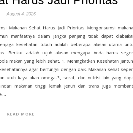
 Harus Jadi Prioritas
August 4, 2026
si Makanan Sehat Harus Jadi Prioritas Mengonsumsi makan
amun manfaatnya dalam jangka panjang tidak dapat diabaika
menjaga kesehatan tubuh adalah beberapa alasan utama unt
tas. Berikut adalah tujuh alasan mengapa Anda harus sege
la makan yang lebih sehat. 1. Meningkatkan Kesehatan Jantu
a kesehatannya agar berfungsi dengan baik. Makanan sehat seper
jian utuh kaya akan omega-3, serat, dan nutrisi lain yang dap
hindari makanan tinggi lemak jenuh dan trans juga memban
e.…
READ MORE