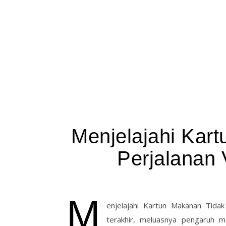
Skip to content
Menjelajahi Kar
Perjalanan 
M
enjelajahi Kartun Makanan Tida
terakhir, meluasnya pengaruh 