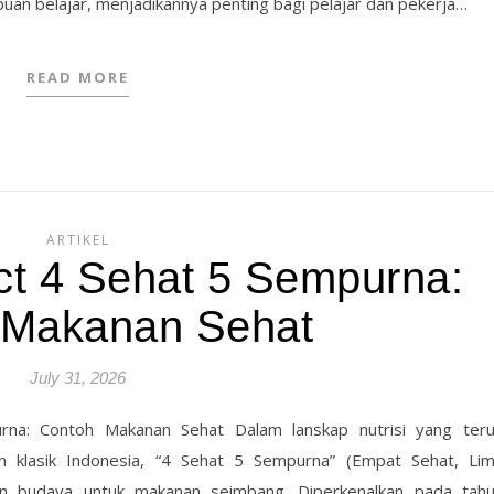
n belajar, menjadikannya penting bagi pelajar dan pekerja…
READ MORE
ARTIKEL
ct 4 Sehat 5 Sempurna:
 Makanan Sehat
July 31, 2026
na: Contoh Makanan Sehat Dalam lanskap nutrisi yang ter
klasik Indonesia, “4 Sehat 5 Sempurna” (Empat Sehat, Li
an budaya untuk makanan seimbang. Diperkenalkan pada tah